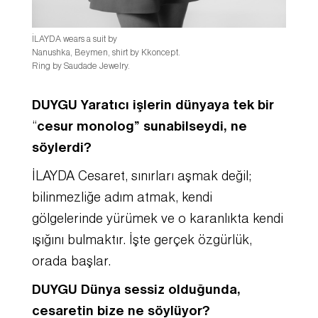
İLAYDA wears a suit by
Nanushka, Beymen, shirt by Kkoncept.
Ring by Saudade Jewelry.
DUYGU Yaratıcı işlerin dünyaya tek bir
“
cesur monolog” sunabilseydi, ne
söylerdi?
İLAYDA Cesaret, sınırları aşmak değil;
bilinmezliğe adım atmak, kendi
gölgelerinde yürümek ve o karanlıkta kendi
ışığını bulmaktır. İşte gerçek özgürlük,
orada başlar.
DUYGU Dünya sessiz olduğunda,
cesaretin bize ne söylüyor?