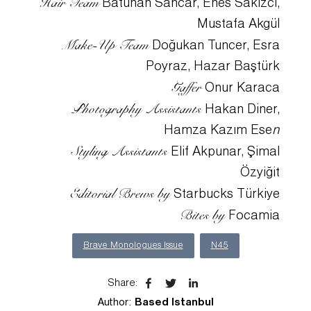
Hair Team
Batuhan Sancar, Enes Sakızcı,
Mustafa Akgül
Make-Up Team
Doğukan Tuncer, Esra
Poyraz, Hazar Baştürk
Gaffer
Onur Karaca
Photography Assistants
Hakan Diner,
Hamza Kazım Ese
n
Styling Assistants
Elif Akpunar, Şimal
Özyiğit
Editorial Brews by
Starbucks Türkiye
Bites by
Focamia
Brave Monologues Issue
N45
Share
:
Author:
Based Istanbul