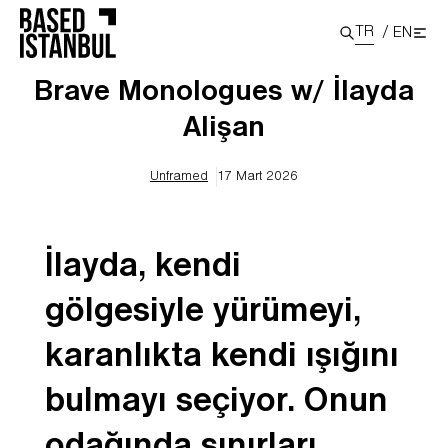
TR
/
EN
Brave Monologues w/ İlayda
Alişan
Unframed
17 Mart 2026
İlayda, kendi
gölgesiyle yürümeyi,
karanlıkta kendi ışığını
bulmayı seçiyor. Onun
odağında sınırları