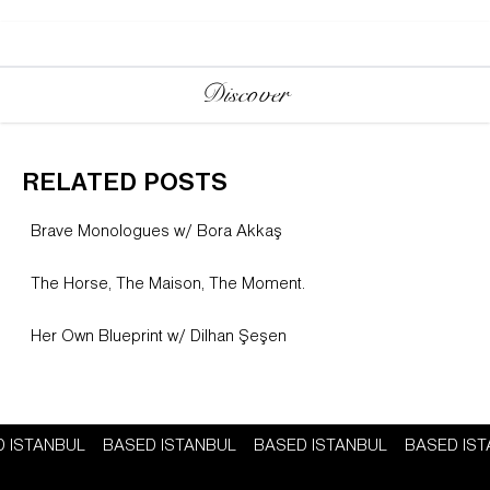
Discover
RELATED POSTS
Brave Monologues w/ Bora Akkaş
The Horse, The Maison, The Moment.
Her Own Blueprint w/ Dilhan Şeşen
ED ISTANBUL
BASED ISTANBUL
BASED ISTANBUL
BASED I