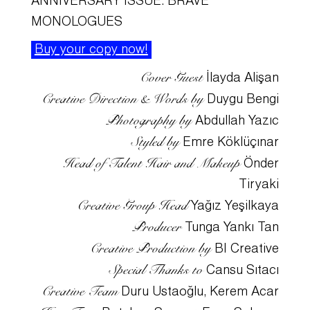
ANNIVERSARY ISSUE: BRAVE
MONOLOGUES
Buy your copy now!
Cover Guest
İlayda Alişan
Creative Direction & Words by
Duygu Bengi
Photography by
Abdullah Yazıc
Styled by
Emre Köklüçınar
Head of Talent Hair and Makeup
Önder
Tiryaki
Creative Group Head
Yağız Yeşilkaya
Producer
Tunga Yankı Tan
Creative Production by
BI Creative
Special Thanks to
Cansu Sıtacı
Creative Team
Duru Ustaoğlu, Kerem Acar