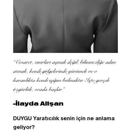
“Cesaret, sınırları aşmak değil; bilinmezliğe adım
atmak, kendi gölgelerinde yürümek ve o
karanlıkta kendi ışığını bulmaktır. İşte gerçek
özgürlük, orada başlar.”
-İlayda Alişan
DUYGU Yaratıcılık senin için ne anlama
geliyor?